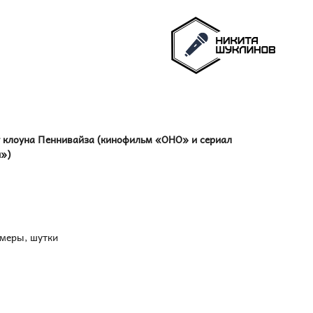
т клоуна Пеннивайза (кинофильм «ОНО» и сериал
и»)
имеры, шутки